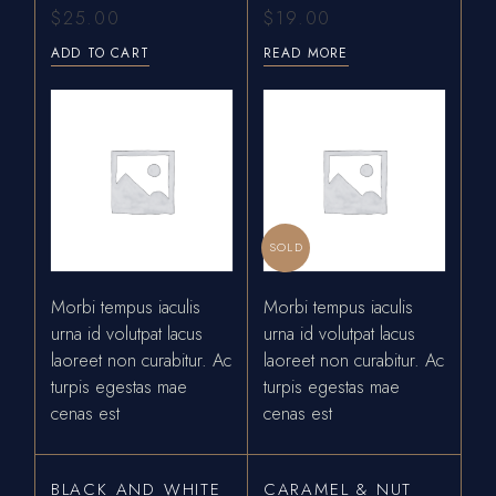
$
25.00
$
19.00
ADD TO CART
READ MORE
SOLD
Morbi tempus iaculis
Morbi tempus iaculis
urna id volutpat lacus
urna id volutpat lacus
laoreet non curabitur. Ac
laoreet non curabitur. Ac
turpis egestas mae
turpis egestas mae
cenas est
cenas est
BLACK AND WHITE
CARAMEL & NUT