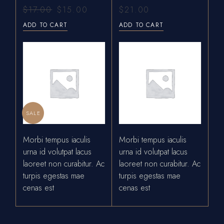
$
17.00
$
15.00
$
21.00
ADD TO CART
ADD TO CART
SALE
Morbi tempus iaculis
Morbi tempus iaculis
urna id volutpat lacus
urna id volutpat lacus
laoreet non curabitur. Ac
laoreet non curabitur. Ac
turpis egestas mae
turpis egestas mae
cenas est
cenas est